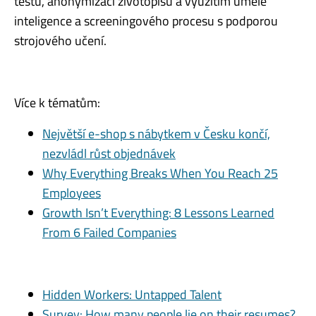
testů, anonymizací životopisů a využitím umělé
inteligence a screeningového procesu s podporou
strojového učení.
Více k tématům:
Největší e-shop s nábytkem v Česku končí,
nezvládl růst objednávek
Why Everything Breaks When You Reach 25
Employees
Growth Isn’t Everything: 8 Lessons Learned
From 6 Failed Companies
Hidden Workers: Untapped Talent
Survey: How many people lie on their resumes?