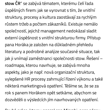
stow ČR
“ se zabývá tématem, kterému čelí řada
úspěšných firem: jak se vyrovnat s tím, že vnitřní
struktury, procesy a kultura zaostávají za rychlým
růstem tržeb a počtem zákazníků. Existuje nemálo
společností, jejichž management nedokázal sladit
externí úspěšnost s vnitřní strukturou firmy. Přístup
pana Horáka je založen na důkladném přehledu
literatury a podrobné analýze současné situace, tak
jak ji vnímají zaměstnanci společnosti stow. Řešení –
roadmapa, kterou navrhuje, se zabývá mnoha
aspekty, jako je např. nová organizační struktura,
vylepšené HR procesy zahrnující řízení výkonu a také
některá marketingová opatření. Těšíme se, že se za
rok s panem Horákem opět setkáme, abychom se
dozvěděli o výsledcích jím navrhovaných opatření.