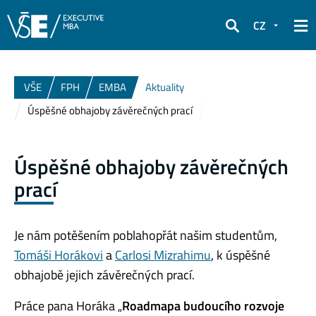
CZ
Hledat
VŠE
FPH
EMBA
Aktuality
Úspěšné obhajoby závěrečných prací
Úspěšné obhajoby závěrečných
prací
Je nám potěšením poblahopřát našim studentům,
Tomáši Horákovi
a
Carlosi Mizrahimu
, k úspěšné
obhajobě jejich závěrečných prací.
Práce pana Horáka „
Roadmapa budoucího rozvoje