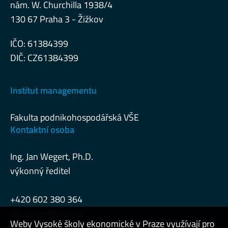
nám. W. Churchilla 1938/4
130 67 Praha 3 - Žižkov
IČO: 61384399
DIČ: CZ61384399
Institut managementu
Fakulta podnikohospodářská VŠE
Kontaktní osoba
Ing. Jan Wegert, Ph.D.
výkonný ředitel
+420 602 380 364
jan.wegert@vse.cz
Weby Vysoké školy ekonomické v Praze využívají pro