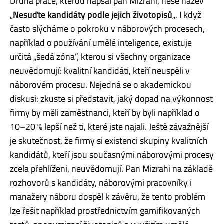
Druhá práce, kterou napsal pan Mizrahi, nese název
„
Nesuďte kandidáty podle jejich životopisů
„. I když
často slýcháme o pokroku v náborových procesech,
například o používání umělé inteligence, existuje
určitá „šedá zóna”, kterou si všechny organizace
neuvědomují: kvalitní kandidáti, kteří neuspěli v
náborovém procesu. Nejedná se o akademickou
diskusi: zkuste si představit, jaký dopad na výkonnost
firmy by měli zaměstnanci, kteří by byli například o
10–20 % lepší než ti, které jste najali. Ještě závažnější
je skutečnost, že firmy si existenci skupiny kvalitních
kandidátů, kteří jsou současnými náborovými procesy
zcela přehlíženi, neuvědomují. Pan Mizrahi na základě
rozhovorů s kandidáty, náborovými pracovníky i
manažery náboru dospěl k závěru, že tento problém
lze řešit například prostřednictvím gamifikovaných