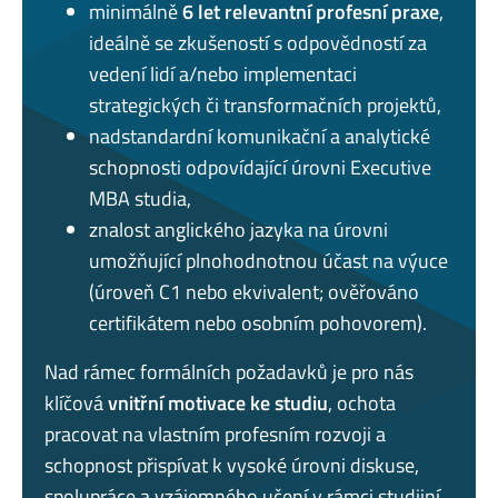
minimálně
6 let relevantní profesní praxe
,
ideálně se zkušeností s odpovědností za
vedení lidí a/nebo implementaci
strategických či transformačních projektů,
nadstandardní komunikační a analytické
schopnosti odpovídající úrovni Executive
MBA studia,
znalost anglického jazyka na úrovni
umožňující plnohodnotnou účast na výuce
(úroveň C1 nebo ekvivalent; ověřováno
certifikátem nebo osobním pohovorem).
Nad rámec formálních požadavků je pro nás
klíčová
vnitřní motivace ke studiu
, ochota
pracovat na vlastním profesním rozvoji a
schopnost přispívat k vysoké úrovni diskuse,
spolupráce a vzájemného učení v rámci studijní