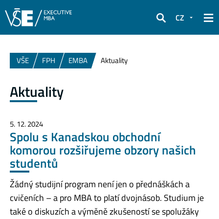
CZ
Hledat
VŠE
FPH
EMBA
Aktuality
Aktuality
5. 12. 2024
Spolu s Kanadskou obchodní
komorou rozšiřujeme obzory našich
studentů
Žádný studijní program není jen o přednáškách a
cvičeních – a pro MBA to platí dvojnásob. Studium je
také o diskuzích a výměně zkušeností se spolužáky