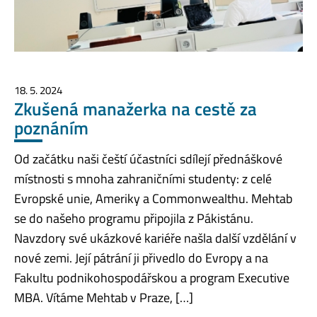
18. 5. 2024
Zkušená manažerka na cestě za
poznáním
Od začátku naši čeští účastníci sdílejí přednáškové
místnosti s mnoha zahraničními studenty: z celé
Evropské unie, Ameriky a Commonwealthu. Mehtab
se do našeho programu připojila z Pákistánu.
Navzdory své ukázkové kariéře našla další vzdělání v
nové zemi. Její pátrání ji přivedlo do Evropy a na
Fakultu podnikohospodářskou a program Executive
MBA. Vítáme Mehtab v Praze, […]