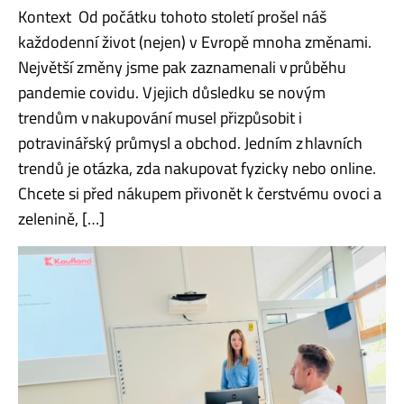
Kontext Od počátku tohoto století prošel náš
každodenní život (nejen) v Evropě mnoha změnami.
Největší změny jsme pak zaznamenali v průběhu
pandemie covidu. V jejich důsledku se novým
trendům v nakupování musel přizpůsobit i
potravinářský průmysl a obchod. Jedním z hlavních
trendů je otázka, zda nakupovat fyzicky nebo online.
Chcete si před nákupem přivonět k čerstvému ovoci a
zelenině, […]