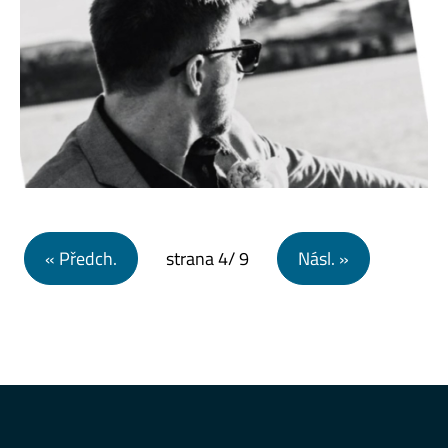
Navigace pro příspěvky
« Předch.
strana
4
/ 9
Násl. »