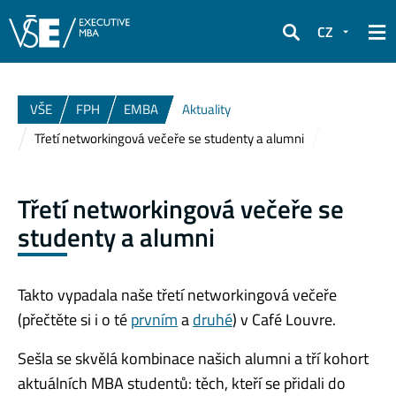
CZ
Hledat
VŠE
FPH
EMBA
Aktuality
Třetí networkingová večeře se studenty a alumni
Třetí networkingová večeře se
studenty a alumni
Takto vypadala naše třetí networkingová večeře
(přečtěte si i o té
prvním
a
druhé
) v Café Louvre.
Sešla se skvělá kombinace našich alumni a tří kohort
aktuálních MBA studentů: těch, kteří se přidali do