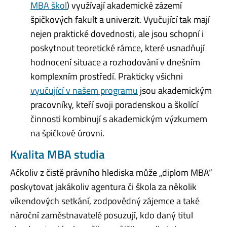
MBA škol
) využívají akademické zázemí
špičkových fakult a univerzit. Vyučující tak mají
nejen praktické dovednosti, ale jsou schopní i
poskytnout teoretické rámce, které usnadňují
hodnocení situace a rozhodování v dnešním
komplexním prostředí. Prakticky všichni
vyučující v našem programu
jsou akademickým
pracovníky, kteří svoji poradenskou a školící
činnosti kombinují s akademickým výzkumem
na špičkové úrovni.
Kvalita MBA studia
Ačkoliv z čistě právního hlediska může „diplom MBA“
poskytovat jakákoliv agentura či škola za několik
víkendových setkání, zodpovědný zájemce a také
nároční zaměstnavatelé posuzují, kdo daný titul