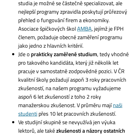
studia je možné se částečně specializovat, ale
nejlepší programy zpravidla poskytují průřezový
přehled o fungování firem a ekonomiky.
Asociace špičkových škol
AMBA
, jejímž je FPH
členem, požaduje obecné zaměření programu
jako jedno z hlavních kritérií.
Jde o
prakticky zaměřené studium
, tedy vhodné
pro takového kandidáta, který již několik let
pracuje v samostatně zodpovědné pozici. V ČR
kvalitní školy požadují aspoň 3 roky pracovních
zkušeností, na našem programu vyžadujeme
aspoň 6 let zkušeností z toho 2 roky
manažerskou zkušenost. V průměru mají
naši
studenti
přes 10 let pracovních zkušeností.
Ve studijní skupině se nevyužívá jen výuka
lektorů, ale také
zkušenosti a názory ostatních