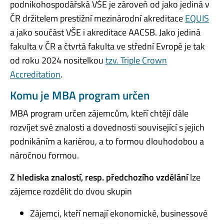
podnikohospodářská VŠE je zároveň od jako jediná v
ČR držitelem prestižní mezinárodní akreditace
EQUIS
a jako součást VŠE i akreditace AACSB. Jako jediná
fakulta v ČR a čtvrtá fakulta ve střední Evropě je tak
od roku 2024 nositelkou
tzv. Triple Crown
Accreditation
.
Komu je MBA program určen
MBA program určen zájemcům, kteří chtějí dále
rozvíjet své znalosti a dovednosti související s jejich
podnikáním a kariérou, a to formou dlouhodobou a
náročnou formou.
Z hlediska znalostí, resp. předchozího vzdělání
lze
zájemce rozdělit do dvou skupin
Zájemci, kteří nemají ekonomické, businessové