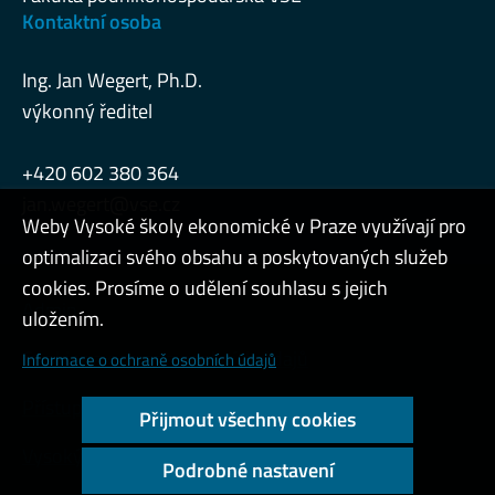
Kontaktní osoba
Ing. Jan Wegert, Ph.D.
výkonný ředitel
+420 602 380 364
jan.wegert@vse.cz
Weby Vysoké školy ekonomické v Praze využívají pro
optimalizaci svého obsahu a poskytovaných služeb
cookies. Prosíme o udělení souhlasu s jejich
Admin
uložením.
Cookies a ochrana osobních údajů
Informace o ochraně osobních údajů
Přístupnost webu
Přijmout všechny cookies
Vysoký kontrast
Podrobné nastavení