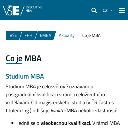
CZ
Hledat
VŠE
FPH
EMBA
Aktuality
Co je MBA
Co je MBA
Studium
MBA
Studium MBA je celosvětově uznávanou
postgraduální kvalifikací v rámci celoživotního
vzdělávání. Od magisterského studia (v ČR často s
titulem Ing.) odlišuje
kvalitní
MBA několik vlastností:
Jedná se o
všeobecnou kvalifikaci
. V rámci MBA