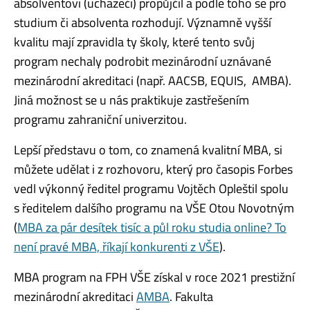
absolventovi (uchazeči) propůjčil a podle toho se pro
studium či absolventa rozhodují. Významně vyšší
kvalitu mají zpravidla ty školy, které tento svůj
program nechaly podrobit mezinárodní uznávané
mezinárodní akreditaci (např. AACSB, EQUIS, AMBA).
Jiná možnost se u nás praktikuje zastřešením
programu zahraniční univerzitou.
Lepší představu o tom, co znamená kvalitní MBA, si
můžete udělat i z rozhovoru, který pro časopis Forbes
vedl výkonný ředitel programu Vojtěch Opleštil spolu
s ředitelem dalšího programu na VŠE Otou Novotným
(
MBA za pár desítek tisíc a půl roku studia online? To
není pravé MBA, říkají konkurenti z VŠE
).
MBA program na FPH VŠE získal v roce 2021 prestižní
mezinárodní akreditaci
AMBA
. Fakulta