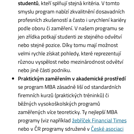
studentů
, kteří splňují stejná kritéria. V tomto
smyslu program nabízí zkvalitnění dosavadních
profesních zkušeností a často i urychlení kariéry
podle oboru či zaměření. V našem programu se
jen zřídka potkají studenti ze stejného odvětví
nebo stejné pozice. Díky tomu mají možnost
velmi rychle získat pohledy, které reprezentují
různou vyspělost nebo mezinárodnost odvětví
nebo jiné části podniku.
Praktickým zaměřením v akademické prostředí
se program MBA zásadně liší od standardních
firemních kurzů (praktických tréninků) či
běžných vysokoškolských programů
zaměřených více teoreticky. Ty nejlepší MBA
programy (viz například
žebříček Financial Times
nebo v ČR programy sdružené v
České asociaci