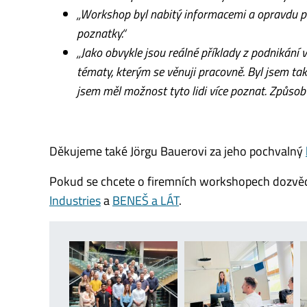
„Workshop byl nabitý informacemi a opravdu pou
poznatky.“
„Jako obvykle jsou reálné příklady z podnikání 
tématy, kterým se věnuji pracovně. Byl jsem ta
jsem měl možnost tyto lidi více poznat. Způsob 
Děkujeme také Jörgu Bauerovi za jeho pochvalný
Pokud se chcete o firemních workshopech dozvěd
Industries
a
BENEŠ a LÁT
.