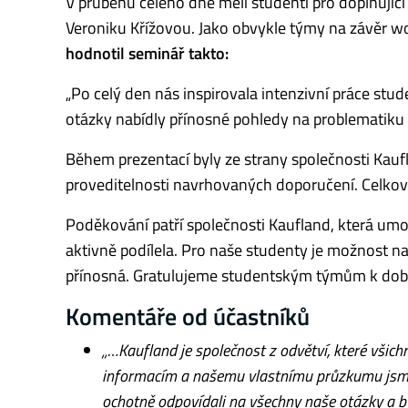
V průběhu celého dne měli studenti pro doplňující 
Veroniku Křížovou. Jako obvykle týmy na závěr wo
hodnotil seminář takto:
„Po celý den nás inspirovala intenzivní práce stu
otázky nabídly přínosné pohledy na problematiku
Během prezentací byly ze strany společnosti Kau
proveditelnosti navrhovaných doporučení. Celko
Poděkování patří společnosti Kaufland, která um
aktivně podílela. Pro naše studenty je možnost n
přínosná. Gratulujeme studentským týmům k dob
Komentáře od účastníků
„…Kaufland je společnost z odvětví, které vši
informacím a našemu vlastnímu průzkumu jsme 
ochotně odpovídali na všechny naše otázky a byl