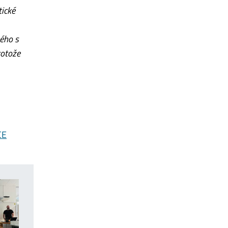
tické
ného s
rotože
CE