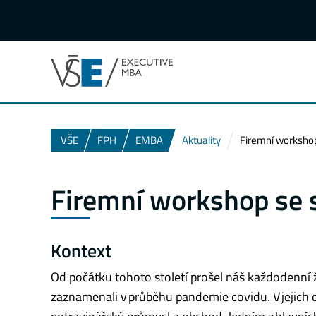
VŠE
FPH
EMBA
Aktuality
Firemní workshop
Firemní workshop se 
Kontext
Od počátku tohoto století prošel náš každodenní
zaznamenali v průběhu pandemie covidu. V jejich