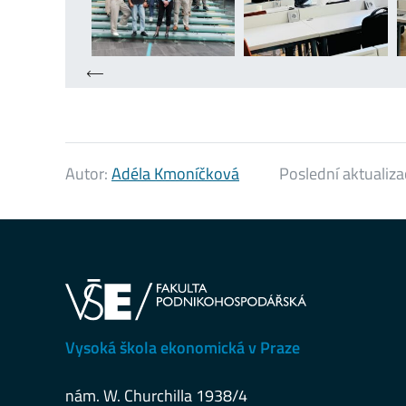
Autor:
Adéla Kmoníčková
Poslední aktualiza
Vysoká škola ekonomická v Praze
nám. W. Churchilla 1938/4