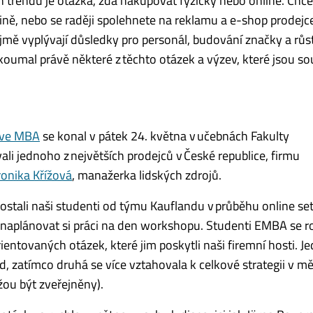
 trendů je otázka, zda nakupovat fyzicky nebo online. Chce
ně, nebo se raději spolehnete na reklamu a e-shop prodejc
jmě vyplývají důsledky pro personál, budování značky a růs
oumal právě některé z těchto otázek a výzev, které jsou so
ive MBA
se konal v pátek 24. května v učebnách Fakulty
i jednoho z největších prodejců v České republice, firmu
ronika Křížová
, manažerka lidských zdrojů.
ostali naši studenti od týmu Kauflandu v průběhu online set
naplánovat si práci na den workshopu. Studenti EMBA se ro
entovaných otázek, které jim poskytli naši firemní hosti. J
, zatímco druhá se více vztahovala k celkové strategii v m
ou být zveřejněny).