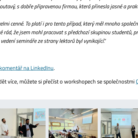
tavý, s dobře připravenou firmou, která přinesla jasné a prak
velmi cenné. To platí i pro tento případ, který měl mnoho společ
ké rád, že jsem mohl pracovat s předchozí skupinou studentů, p
vedení semináře ze strany lektorů byl vynikající.“
komentář na LinkedInu
.
ět více, můžete si přečíst o workshopech se společnostmi