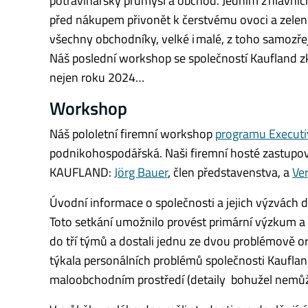
potravinářský průmysl a obchod. Jedním z hlavních
před nákupem přivonět k čerstvému ovoci a zeleni
všechny obchodníky, velké i malé, z toho samozře
Náš poslední workshop se společností Kaufland zk
nejen roku 2024…
Workshop
Náš pololetní firemní workshop
programu Execut
podnikohospodářská. Naši firemní hosté zastupoval
KAUFLAND:
Jörg Bauer
, člen představenstva, a
Ve
Úvodní informace o společnosti a jejich výzvách d
Toto setkání umožnilo provést primární výzkum a 
do tří týmů a dostali jednu ze dvou problémově ori
týkala personálních problémů společnosti Kaufland
maloobchodním prostředí (detaily bohužel nemůž