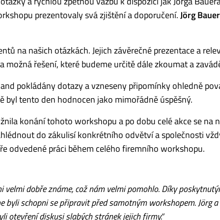
otázky a rychlou zpětnou vazbu k dispozici jak Jörga Bauera
rkshopu prezentovaly svá zjištění a doporučení.
Jörg Bauer
dentů na našich otázkách. Jejich závěrečné prezentace a rele
 a možná řešení, které budeme určitě dále zkoumat a zavád
fland pokládány dotazy a vzneseny připomínky ohledně pov
vě byl tento den hodnocen jako mimořádně úspěšný.
ožnila konání tohoto workshopu a po dobu celé akce se na
ahlédnout do zákulisí konkrétního odvětví a společnosti vžd
ře odvedené práci během celého firemního workshopu.
chni velmi dobře známe, což nám velmi pomohlo. Díky poskytnut
byli schopni se připravit před samotným workshopem. Jörg a
i otevření diskusi slabých stránek jejich firmy.“