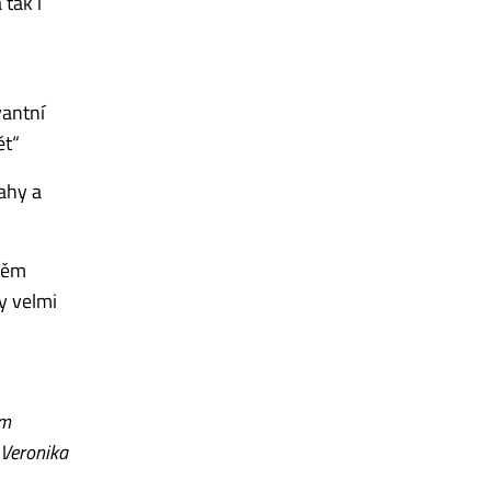
 tak i
vantní
ět“
ahy a
 něm
y velmi
ým
 Veronika