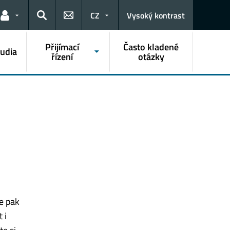
CZ
Vysoký kontrast
Odkazy pro uživatele
Hledat
Přijímací
Často kladené
tudia
řízení
otázky
e pak
 i