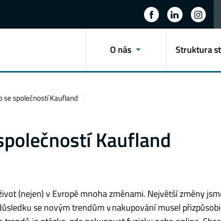
O nás
Struktura s
 se společností Kaufland
společností Kaufland
 život (nejen) v Evropě mnoha změnami. Největší změny jsm
 důsledku se novým trendům v nakupování musel přizpůsobit