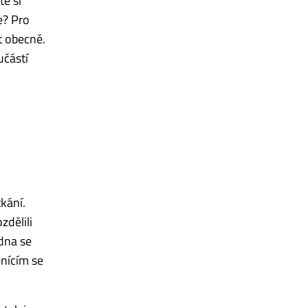
te si
e? Pro
t obecně.
učástí
kání.
zdělili
edna se
ěnícím se