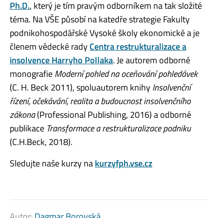
Ph.D.
, který je tím pravým odborníkem na tak složité
téma. Na VŠE působí na katedře strategie Fakulty
podnikohospodářské Vysoké školy ekonomické a je
členem vědecké rady
Centra restrukturalizace a
insolvence Harryho Pollaka
. Je autorem odborné
monografie
Moderní pohled na oceňování pohledávek
(C. H. Beck 2011), spoluautorem knihy
Insolvenční
řízení, očekávání, realita a budoucnost insolvenčního
zákona
(Professional Publishing, 2016) a odborné
publikace
Transformace a restrukturalizace podniku
(C.H.Beck, 2018).
Sledujte naše kurzy na
kurzyfph.vse.cz
Autor:
Dagmar Borovská