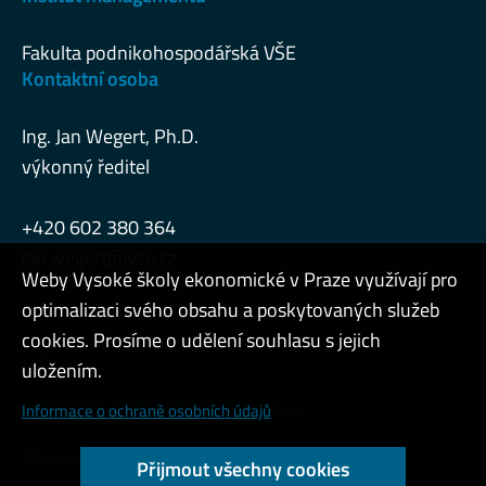
Fakulta podnikohospodářská VŠE
Kontaktní osoba
Ing. Jan Wegert, Ph.D.
výkonný ředitel
+420 602 380 364
jan.wegert@vse.cz
Weby Vysoké školy ekonomické v Praze využívají pro
optimalizaci svého obsahu a poskytovaných služeb
cookies. Prosíme o udělení souhlasu s jejich
Admin
uložením.
Cookies a ochrana osobních údajů
Informace o ochraně osobních údajů
Přístupnost webu
Přijmout všechny cookies