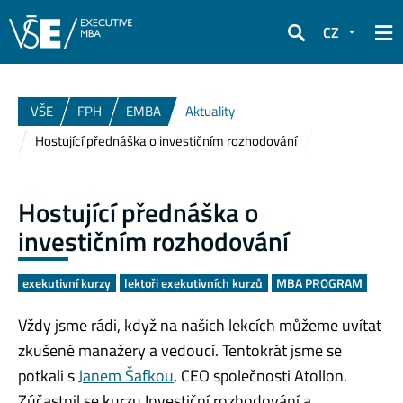
CZ
Hledat
VŠE
FPH
EMBA
Aktuality
Hostující přednáška o investičním rozhodování
Hostující přednáška o
investičním rozhodování
exekutivní kurzy
lektoři exekutivních kurzů
MBA PROGRAM
Vždy jsme rádi, když na našich lekcích můžeme uvítat
zkušené manažery a vedoucí. Tentokrát jsme se
potkali s
Janem Šafkou
, CEO společnosti Atollon.
Zúčastnil se kurzu Investiční rozhodování a