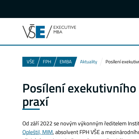
VŠE
FPH
EMBA
Aktuality
Posílení exekutiv
Posílení exekutivního
praxí
Od září 2022 se novým výkonným ředitelem Inst
Opleštil, MIM
, absolvent FPH VŠE a mezinárodní