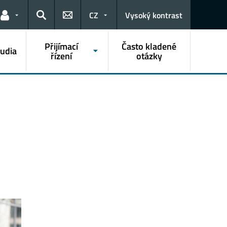
CZ
Vysoký kontrast
Odkazy pro uživatele
Hledat
Přijímací
Často kladené
tudia
řízení
otázky