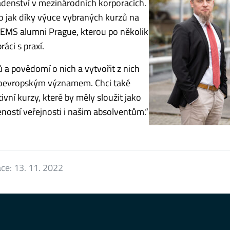
adenství v mezinárodních korporacích.
o jak díky výuce vybraných kurzů na
 CEMS alumni Prague, kterou po několik
áci s praxí.
 a povědomí o nich a vytvořit z nich
edoevropským významem. Chci také
vní kurzy, které by měly sloužit jako
ností veřejnosti i našim absolventům.“
ace:
13. 11. 2022