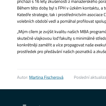
přichází s 16 lety zkušeností z manažerského por
Během této doby byl s FPH v úzkém kontaktu, a t
Katedře strategie, tak i prostřednictvím asociace
volebních období vedl a pomáhal profilovat spolupr
„Mým cílem je zvýšit kvalitu našich MBA programů
skutečně vlajkovou loď fakulty s minimálně stř
konkrétněji zaměřit a více propagovat naše exekuti
prostředek pro předávání našich poznatků a zkuše
Autor:
Martina Fischerová
Poslední aktualiz