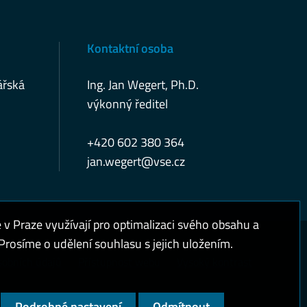
Kontaktní osoba
ářská
Ing. Jan Wegert, Ph.D.
výkonný ředitel
+420 602 380 364
jan.wegert@vse.cz
 Praze využívají pro optimalizaci svého obsahu a
rosíme o udělení souhlasu s jejich uložením.
sobních údajů
Přístupnost webu
Vysoký kontrast
Podrobné nastavení
Odmítnout