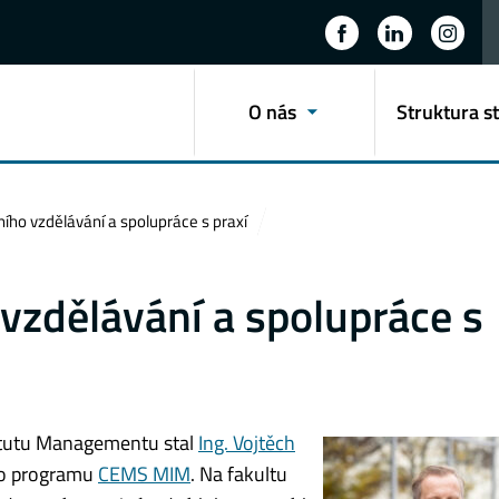
O nás
Struktura s
ního vzdělávání a spolupráce s praxí
 vzdělávání a spolupráce s
itutu Managementu stal
Ing. Vojtěch
ho programu
CEMS MIM
. Na fakultu