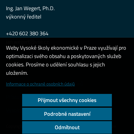
Ing. Jan Wegert, Ph.D.
výkonný ředitel
+420 602 380 364
jan.wegert@vse.cz
Weby Vysoké školy ekonomické v Praze využívají pro
optimalizaci svého obsahu a poskytovaných služeb
cookies. Prosíme o udělení souhlasu s jejich
Admin
uložením.
Cookies a ochrana osobních údajů
Informace o ochraně osobních údajů
Přístupnost webu
Přijmout všechny cookies
Vysoký kontrast
Podrobné nastavení
Copyright © 2000 - 2026 Vysoká škola ekonomická v Praze
Odmítnout