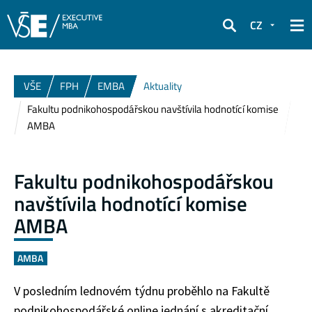
CZ
Hledat
VŠE
FPH
EMBA
Aktuality
Fakultu podnikohospodářskou navštívila hodnotící komise
AMBA
Fakultu podnikohospodářskou
navštívila hodnotící komise
AMBA
AMBA
V posledním lednovém týdnu proběhlo na Fakultě
podnikohospodářské online jednání s akreditační