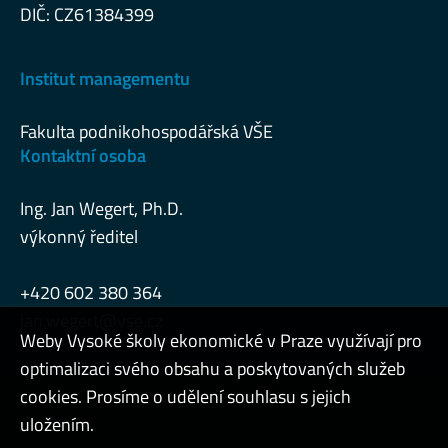
DIČ: CZ61384399
Institut managementu
Fakulta podnikohospodářská VŠE
Kontaktní osoba
Ing. Jan Wegert, Ph.D.
výkonný ředitel
+420 602 380 364
jan.wegert@vse.cz
Weby Vysoké školy ekonomické v Praze využívají pro
optimalizaci svého obsahu a poskytovaných služeb
cookies. Prosíme o udělení souhlasu s jejich
Admin
uložením.